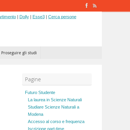
rtimento
|
Dolly
|
Esse3
|
Cerca persone
Proseguire gli studi
Pagine
Futuro Studente
La laurea in Scienze Naturali
Studiare Scienze Naturali a
Modena
Accesso al corso e frequenza
Iscrizione part-time