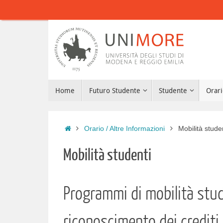
Vai
al
contenuto
Vai
Home
Futuro Studente
Studente
Orari
al
contenuto
Home
Orario / Altre Informazioni
Mobilità stude
Mobilità studenti
Programmi di mobilità stu
riconoscimento dei crediti 