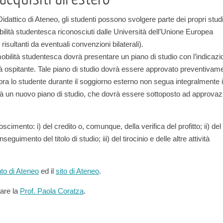
idattico di Ateneo, gli studenti possono svolgere parte dei propri stud
ilità studentesca riconosciuti dalle Università dell’Unione Europea
ultanti da eventuali convenzioni bilaterali).
obilità studentesca dovrà presentare un piano di studio con l’indicazi
à ospitante. Tale piano di studio dovrà essere approvato preventivam
a lo studente durante il soggiorno esterno non segua integralmente i
erà un nuovo piano di studio, che dovrà essere sottoposto ad approvaz
scimento: i) del credito o, comunque, della verifica del profitto; ii) del
eguimento del titolo di studio; iii) del tirocinio e delle altre attività
o di Ateneo
ed il
sito di Ateneo
.
tare la
Prof. Paola Coratza
.