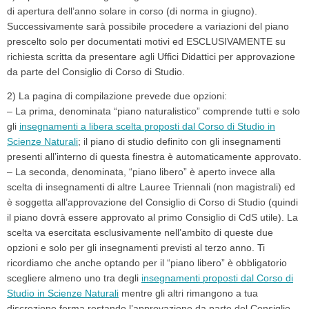
di apertura dell’anno solare in corso (di norma in giugno).
Successivamente sarà possibile procedere a variazioni del piano
prescelto solo per documentati motivi ed ESCLUSIVAMENTE su
richiesta scritta da presentare agli Uffici Didattici per approvazione
da parte del Consiglio di Corso di Studio.
2) La pagina di compilazione prevede due opzioni:
– La prima, denominata “piano naturalistico” comprende tutti e solo
gli
insegnamenti a libera scelta proposti dal Corso di Studio in
Scienze Naturali
; il piano di studio definito con gli insegnamenti
presenti all’interno di questa finestra è automaticamente approvato.
– La seconda, denominata, “piano libero” è aperto invece alla
scelta di insegnamenti di altre Lauree Triennali (non magistrali) ed
è soggetta all’approvazione del Consiglio di Corso di Studio (quindi
il piano dovrà essere approvato al primo Consiglio di CdS utile). La
scelta va esercitata esclusivamente nell’ambito di queste due
opzioni e solo per gli insegnamenti previsti al terzo anno. Ti
ricordiamo che anche optando per il “piano libero” è obbligatorio
scegliere almeno uno tra degli
insegnamenti proposti dal Corso di
Studio in Scienze Naturali
mentre gli altri rimangono a tua
discrezione ferma restando l’approvazione da parte del Consiglio.