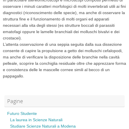
In particolare stereomicroscopi e microscopi composti permetto di
osservare i minuti caratteri morfologici di molti invertebrati utili ai fini
diagnostici (riconoscimento delle specie), ma anche di osservare la
struttura fine e il funzionamento di molti organi ed apparati
necessari alla vita degli stessi (es strutture boccali di parassiti
ematofagi oppure le lamelle branchiali dei molluschi bivalvi e dei
crostacei).
L’attenta osservazione di una seppia seguita dalla sua dissezione
consente di capire la propulsione a getto dei molluschi cefalopodi,
ma anche di verificare la disposizione delle branchie nella cavità
pelleale, scoprire la conchiglia residuale oltre che apprezzare forma
e consistenza delle le mascelle cornee simili al becco di un
pappagallo.
Pagine
Futuro Studente
La laurea in Scienze Naturali
Studiare Scienze Naturali a Modena