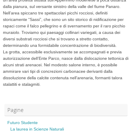
un’area protetta situata sull’Appennino modenese a poca distanza
dalla pianura, sul versante sinistro della valle del fiume Panaro.
Nell’area spiccano tre spettacolari picchi rocciosi, definiti
storicamente “Sassi”, che sono un sito storico di nidificazione per
rapaci come il falco pellegrino e di svernamento per il raro picchio
muraiolo. Troviamo qui paesaggi collinari variegati, a causa dei
diversi substrati rocciosi che si trovano a stretto contatto,
determinando una formidabile concentrazione di biodiversità.
La grotta, accessibile esclusivamente se accompagnati e previa
autorizzazione dell’Ente Parco, nasce dalla dislocazione tettonica di
alcuni strati arenacei. Nel modesto salone interno, è possibile
ammirare vari tipi di concrezioni carbonacee derivanti dalla
dissoluzione della calcite contenuta nell’arenaria, formanti talora
stalattiti e stalagmiti.
Pagine
Futuro Studente
La laurea in Scienze Naturali